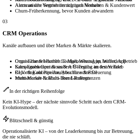
Automatische Segmentierung nach Verhalten & Kundenwert
Alerts an den Vertrieb im richtigen Moment
Churn-Früherkennung, bevor Kunden abwandern
03
CRM Operations
Kanäle aufbauen und über Marken & Märkte skalieren.
Omni-Channel-Betrieb: E-Mail, WhatsApp, Wallet, App
Organische & bezahlte Leadgenerierung im laufenden Betrieb
Kampagnen-Operations & A/B-Testing im festen Takt
Sales-Enablement & saubere Übergabe an den Vertrieb
CLV- & Kohorten-Analytics für echte Steuerung
Reporting auf Pipeline, Abschluss & ROI
Internationale & Multi-Brand-Rollouts
Multi-Market-Rollouts über Ländergrenzen
In der richtigen Reihenfolge
Kein KI-Hype – der nächste sinnvolle Schritt nach dem CRM-
Evolutionsmodell.
Blitzschnell & günstig
Operationalisierte KI – von der Leaderkennung bis zur Betreuung,
die nie schläft.