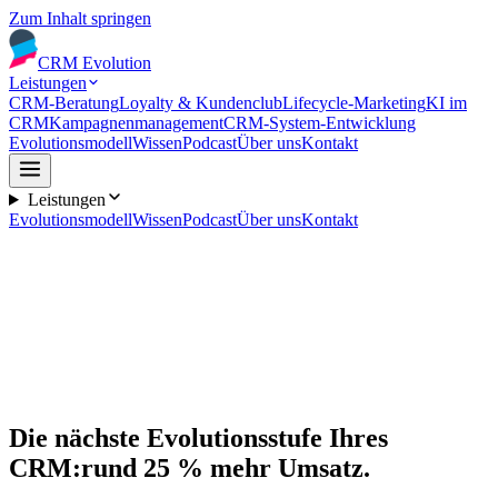
Zum Inhalt springen
CRM
Evolution
Leistungen
CRM-Beratung
Loyalty & Kundenclub
Lifecycle-Marketing
KI im
CRM
Kampagnenmanagement
CRM-System-Entwicklung
Evolutionsmodell
Wissen
Podcast
Über uns
Kontakt
Leistungen
Evolutionsmodell
Wissen
Podcast
Über uns
Kontakt
Die nächste Evolutionsstufe Ihres
CRM:
rund 25 % mehr Umsatz.