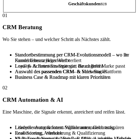
Endkundengeschäft
Geschäftskunden
B2C
B2B
01
CRM Beratung
Wo Sie stehen – und welcher Schritt als Nächstes zählt.
Standortbestimmung per CRM-Evolutionsmodell – wo Ihr
Standortbestimmung per CRM-Evolutionsmodell – wo im
Kundenlebenszyklus Wert verliert
Funnel Umsatz liegen bleibt
Loyalty- & Retention-Strategie, die zu Ihrer Marke passt
Lead- & Account-Strategie statt Bauchgefühl
Auswahl der passenden CRM- & Marketing-Plattform
Auswahl des passenden CRM- & Sales-Stacks
Business Case & Roadmap mit klaren Prioritäten
Business Case & Roadmap mit klaren Prioritäten
02
CRM Automation & AI
Eine Maschine, die Signale erkennt, anreichert und reifen lässt.
Lifecycle-Automationen: Willkommen, Geburtstag,
Leaderkennung & Intent-Signale automatisch aufspüren
Reaktivierung, Winback
Lead-Scoring, Anreicherung & Qualifizierung
KI-Personalisierung & Next Best Offer in großem Maßstab
Multi-Touch-Nurturing: Brief · E-Mail · LinkedIn · Telefon