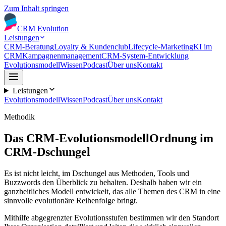
Zum Inhalt springen
CRM
Evolution
Leistungen
CRM-Beratung
Loyalty & Kundenclub
Lifecycle-Marketing
KI im
CRM
Kampagnenmanagement
CRM-System-Entwicklung
Evolutionsmodell
Wissen
Podcast
Über uns
Kontakt
Leistungen
Evolutionsmodell
Wissen
Podcast
Über uns
Kontakt
Methodik
Das CRM-Evolutionsmodell
Ordnung im
CRM-Dschungel
Es ist nicht leicht, im Dschungel aus Methoden, Tools und
Buzzwords den Überblick zu behalten. Deshalb haben wir ein
ganzheitliches Modell entwickelt, das alle Themen des CRM in eine
sinnvolle evolutionäre Reihenfolge bringt.
Mithilfe abgegrenzter Evolutionsstufen bestimmen wir den Standort